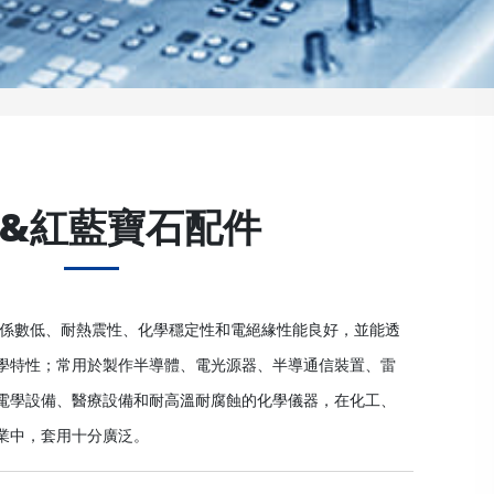
&紅藍寶石配件
脹係數低、耐熱震性、化學穩定性和電絕緣性能良好，並能透
學特性；常用於製作半導體、電光源器、半導通信裝置、雷
電學設備、醫療設備和耐高溫耐腐蝕的化學儀器，在化工、
業中，套用十分廣泛。