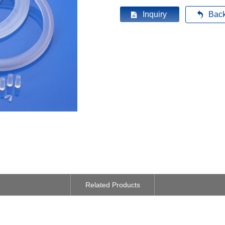
Inquiry
Back
Related Products