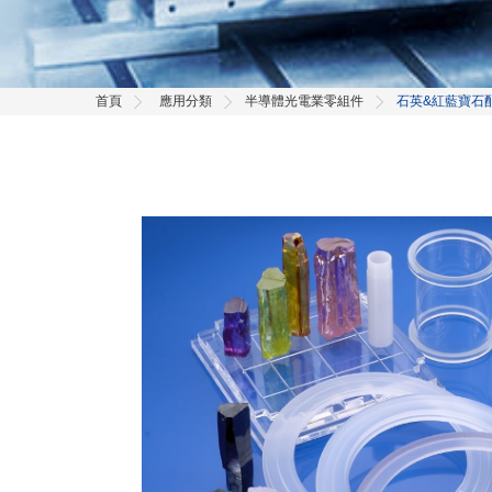
首頁
應用分類
半導體光電業零組件
石英&紅藍寶石