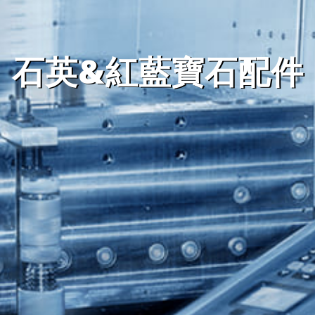
石英&紅藍寶石配件