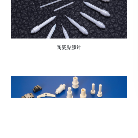
陶瓷點膠針