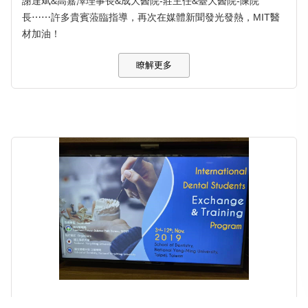
謝達斌&高嘉澤理事長&成大醫院-莊主任&臺大醫院-陳院
長⋯⋯許多貴賓蒞臨指導，再次在媒體新聞發光發熱，MIT醫
材加油！
瞭解更多