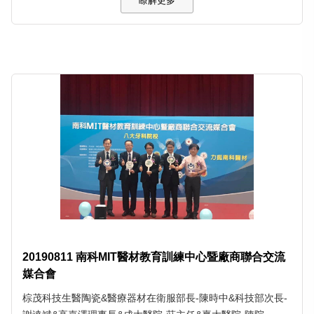
瞭解更多
20190811 南科MIT醫材教育訓練中心暨廠商聯合交流
媒合會
棕茂科技生醫陶瓷&醫療器材在衛服部長-陳時中&科技部次長-